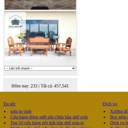
Hôm nay:
233
|
Tất cả:
457,541
Tin tức
Dịch vụ
sofa tp vinh
Xưởng đón
Cửa hàng đóng mới sửa chữa bàn ghế sofa
Bọc nệm 
Top 10 cửa hàng nội thất bàn ghế sofa tạ
Dịch vụ b