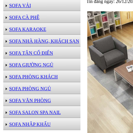
Tin đăng ngày: 26/12/2
SOFA VẢI
SOFA CÀ PHÊ
SOFA KARAOKE
SOFA NHÀ HÀNG, KHÁCH SẠN
SOFA TÂN CỔ ĐIỂN
SOFA GIƯỜNG NGỦ
SOFA PHÒNG KHÁCH
SOFA PHÒNG NGỦ
SOFA VĂN PHÒNG
SOFA SALON SPA NAIL
SOFA NHẬP KHẨU