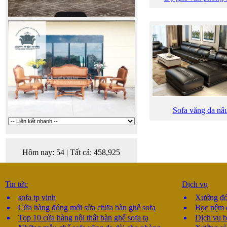
Sofa văng da nâ
Hôm nay:
54
|
Tất cả:
458,925
Tin tức
Dịch vụ
sofa tp vinh
Xưởng đón
Cửa hàng đóng mới sửa chữa bàn ghế sofa
Bọc nệm 
Top 10 cửa hàng nội thất bàn ghế sofa tạ
Dịch vụ b