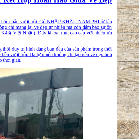
độ chắc chắn vượt trội. Gỗ NHẬP KHẨU NAM PHI từ lâu
không chỉ mang lại vẻ đẹp tự nhiên mà còn đảm bảo sự ổn
 K43( Việt Nhật ). Đây là loại mút cao cấp với nhiều ưu
 thời duy trì hình dáng ban đầu của sản phẩm trong thời
bền vượt trội. Da tự nhiên không chỉ tạo nên vẻ đẹp tinh
 thời gian.