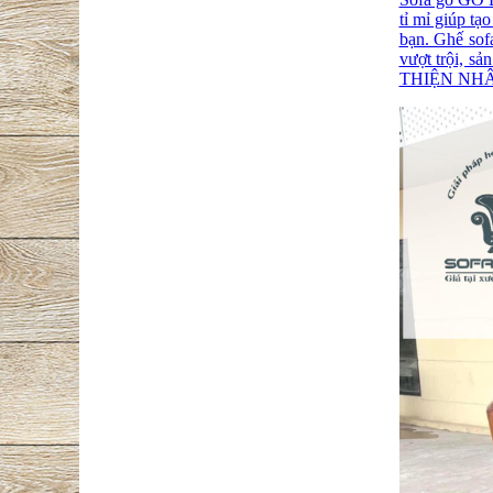
tỉ mỉ giúp tạ
bạn. Ghế sof
vượt trội, s
THIỆN NHÂN 