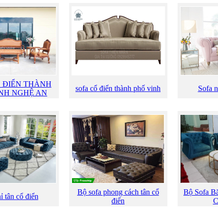
Ổ ĐIỂN THÀNH
sofa cổ điển thành phố vinh
Sofa n
INH NGHỆ AN
Bộ sofa phong cách tân cổ
Bộ Sofa B
ỉ tân cổ điển
điển
C