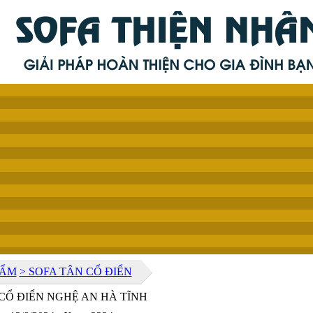
HẨM
> SOFA TÂN CỔ ĐIỂN
CỔ ĐIỂN NGHỆ AN HÀ TĨNH