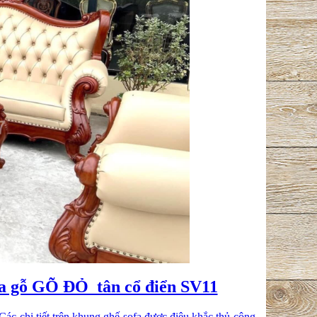
ofa gỗ GÕ ĐỎ tân cổ điển SV11
Các chi tiết trên khung ghế sofa được điêu khắc thủ công