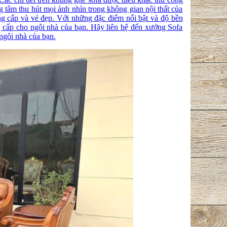
g tâm thu hút mọi ánh nhìn trong không gian nội thất của
g cấp và vẻ đẹp. Với những đặc điểm nổi bật và độ bền
g cấp cho ngôi nhà của bạn. Hãy liên hệ đến xưởng Sofa
ôi nhà của bạn.