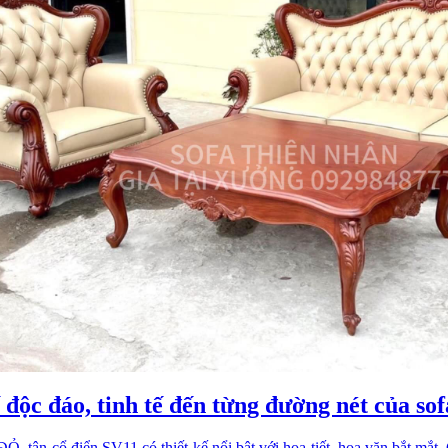
 độc đáo, tinh tế đến từng đường nét của s
 tân cổ điển SV11 có thiết kế nổi bật với họa tiết, hoa văn bắt mắt. 