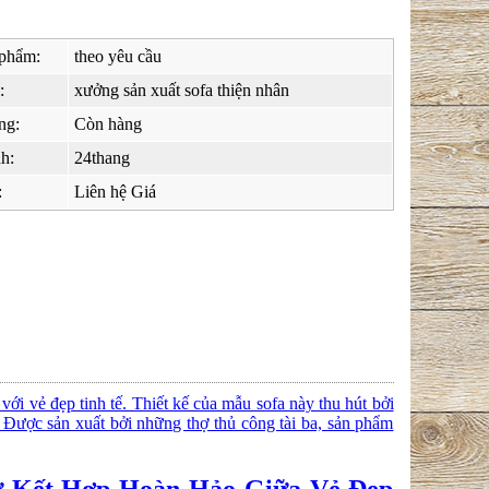
phẩm:
theo yêu cầu
:
xưởng sản xuất sofa thiện nhân
ng:
Còn hàng
h:
24thang
:
Liên hệ Giá
 vẻ đẹp tinh tế. Thiết kế của mẫu sofa này thu hút bởi
. Được sản xuất bởi những thợ thủ công tài ba, sản phẩm
 Kết Hợp Hoàn Hảo Giữa Vẻ Đẹp