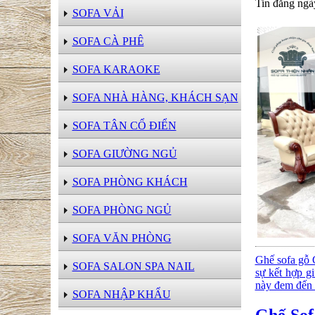
Tin đăng ngà
SOFA VẢI
SOFA CÀ PHÊ
SOFA KARAOKE
SOFA NHÀ HÀNG, KHÁCH SẠN
SOFA TÂN CỔ ĐIỂN
SOFA GIƯỜNG NGỦ
SOFA PHÒNG KHÁCH
SOFA PHÒNG NGỦ
SOFA VĂN PHÒNG
Ghế sofa gỗ 
SOFA SALON SPA NAIL
sự kết hợp g
này đem đến s
SOFA NHẬP KHẨU
Ghế So