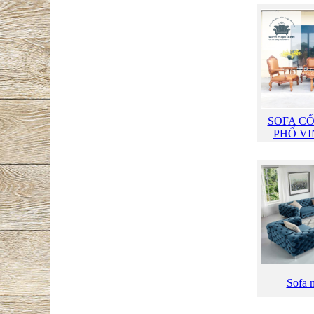
SOFA C
PHỐ V
Sofa n