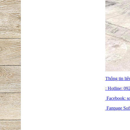
Thông tin liê
: Hotline: 0
Facebook: so
Fanpage Sof