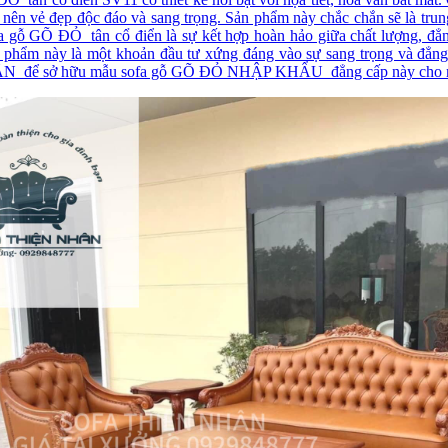
o nên vẻ đẹp độc đáo và sang trọng. Sản phẩm này chắc chắn sẽ là trun
a gỗ GÕ ĐỎ tân cổ điển là sự kết hợp hoàn hảo giữa chất lượng, đẳn
ản phẩm này là một khoản đầu tư xứng đáng vào sự sang trọng và đẳn
để sở hữu mẫu sofa gỗ GÕ ĐỎ NHẬP KHẨU đẳng cấp này cho ng