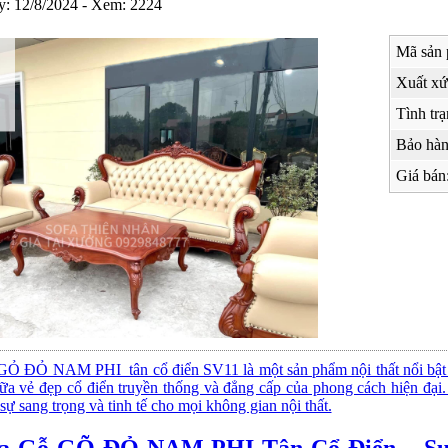
y: 12/8/2024 - Xem: 2224
Mã sản 
Xuất xứ
Tình trạ
Bảo hàn
Giá bán
GỎ ĐỎ NAM PHI tân cổ điển SV11 là một sản phẩm nội thất nổi bật với
iữa vẻ đẹp cổ điển truyền thống và đẳng cấp của phong cách hiện đại
ự sang trọng và tinh tế cho mọi không gian nội thất.
fa Gỗ GÕ ĐỎ NAM PHI Tân Cổ Điển – Sự