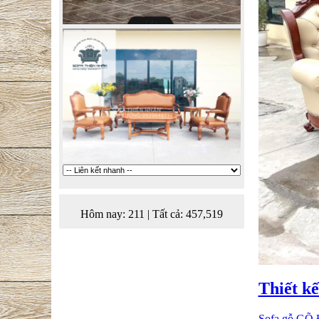
Hôm nay:
211
|
Tất cả:
457,519
Thiết kế
Sofa gỗ GÕ ĐỎ