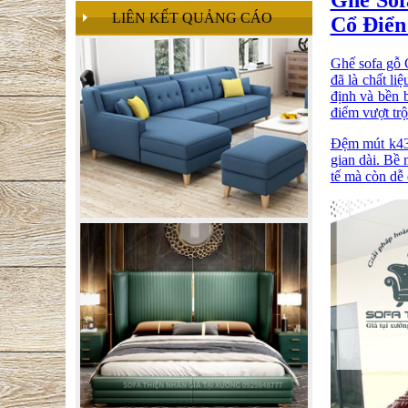
LIÊN KẾT QUẢNG CÁO
Cổ Điển
Ghế sofa gỗ 
đã là chất li
định và bền 
điểm vượt trộ
Đệm mút k43 
gian dài. Bề 
tế mà còn dễ 