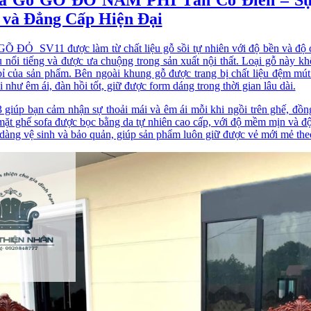
 và Đẳng Cấp Hiện Đại
GÕ ĐỎ SV11 được làm từ chất liệu gỗ sồi tự nhiên với độ bền và 
ệu nổi tiếng và được ưa chuộng trong sản xuất nội thất. Loại gỗ này 
bỉ của sản phẩm. Bên ngoài khung gỗ được trang bị chất liệu đệm mút
i như êm ái, đàn hồi tốt, giữ được form dáng trong thời gian lâu dài.
giúp bạn cảm nhận sự thoải mái và êm ái mỗi khi ngồi trên ghế, đồng
mặt ghế sofa được bọc bằng da tự nhiên cao cấp, với độ mềm mịn và độ 
dàng vệ sinh và bảo quản, giúp sản phẩm luôn giữ được vẻ mới mẻ theo